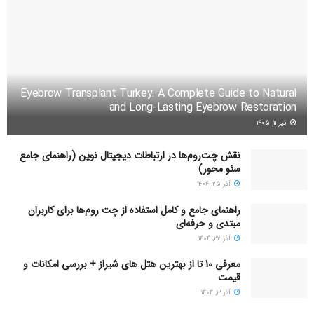
می‌دهند.
در صورتی که علایم حساسیت‌تان شدید بود و با درمان‌های خانگی
و دارویی هم بهبود نیافتند، حتما به مراکز درمانی مراجعه کنید تا
دچار عوارض خطرناک حساسیت نشوید.
Eyebrow Transplant Turkey: A Complete Guide to Natural
منبع:
and Long-Lasting Eyebrow Restoration
تیر ۱۱, ۱۴۰۵
webmd
نقش چت‌روم‌ها در ارتباطات دیجیتال نوین (راهنمای جامع
سئو محور)
آذر ۲۵, ۱۴۰۴
راهنمای جامع و کامل استفاده از چت روم‌ها برای کاربران
مبتدی و حرفه‌ای
آذر ۲۲, ۱۴۰۴
معرفی 10 تا از بهترین هتل های شیراز + بررسی امکانات و
قیمت
آذر ۳, ۱۴۰۴