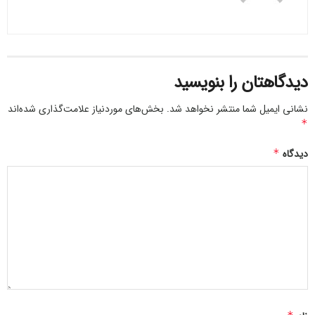
دیدگاهتان را بنویسید
نشانی ایمیل شما منتشر نخواهد شد.
بخش‌های موردنیاز علامت‌گذاری شده‌اند
*
دیدگاه
*
۱. پرهیز از تماس با گرده‌افشانی
در زمان اوج گرده‌افشانی گیاهان که معمولا صبح‌های زود و در
روزهای خشک و بادخیز است، بیرون از خانه نروید. درضمن پنجره‌
و درها را هم باز نکنید.
۲
. استفاده از ماسک
موقع بیرون رفتن از منزل حتما ماسک‌های مخصوص ضدگرده