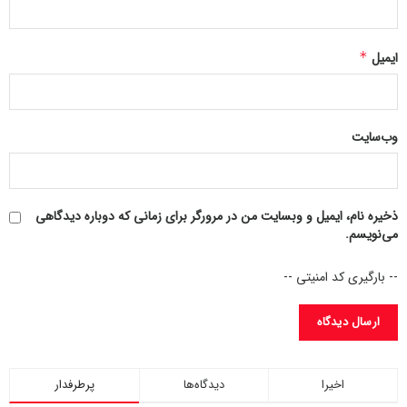
۲. مطالعه روزانه
مطالعه منظم، غذای ذهن است. افراد موفق روزانه حداقل ۳۰ دقیقه
ایمیل
*
مطالعه می‌کنند.
فواید مطالعه
وب‌سایت
تقویت تمرکز و حافظه
افزایش دانش و آگاهی
رشد شخصی و شغلی
الهام‌گیری از تجربه دیگران
ذخیره نام، ایمیل و وبسایت من در مرورگر برای زمانی که دوباره دیدگاهی
می‌نویسم.
-- بارگیری کد امنیتی --
پیشنهاد عملی
روزی ۱۰ صفحه کتاب مرتبط با حوزه شغلی یا توسعه فردی
بخوانید.
اخیرا
دیدگاه‌ها
پرطرفدار
هنگام رفت‌وآمد، پادکست یا کتاب صوتی گوش کنید.