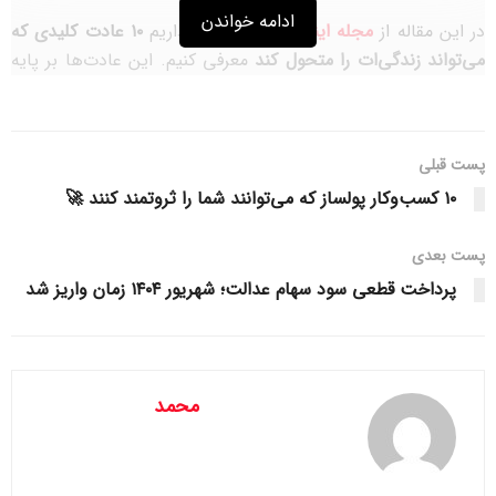
ادامه خواندن
در این مقاله از
مجله اینترنتی خونه
قصد داریم
۱۰ عادت کلیدی که
می‌تواند زندگی‌ات را متحول کند
معرفی کنیم. این عادت‌ها بر پایه
تحقیقات روانشناسی، تجربه افراد موفق و
سبک زندگی
سالم تدوین
شده‌اند و اگر به طور مداوم اجرا شوند، تحولی شگفت‌انگیز در
زندگی شخصی و شغلی‌ات ایجاد خواهند کرد.
پست قبلی
۱. سحرخیزی و داشتن روتین صبحگاهی
۱۰ کسب‌وکار پولساز که می‌توانند شما را ثروتمند کنند 🚀
یکی از بزرگ‌ترین رازهای افراد موفق،
سحرخیزی
است. شروع روز در
پست‌ بعدی
ساعات اولیه صبح باعث افزایش بهره‌وری، تمرکز و انرژی می‌شود.
پرداخت قطعی سود سهام عدالت؛ شهریور ۱۴۰۴ زمان واریز شد
چرا سحرخیزی عادت مهمی است؟
در ساعات اولیه صبح، ذهن آرام‌تر و آماده‌تر برای کارهای
محمد
مهم است.
فرصت بیشتری برای ورزش، مدیتیشن یا برنامه‌ریزی پیدا
می‌کنید.