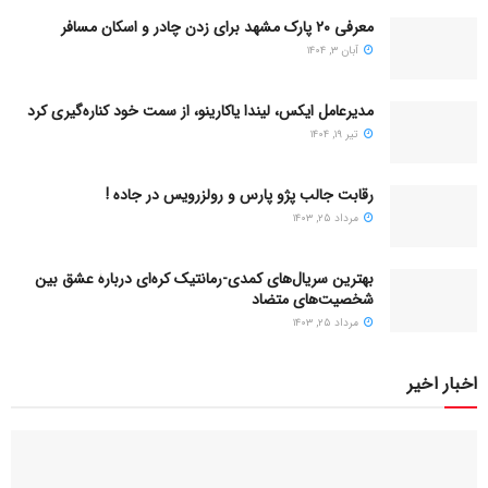
معرفی ۲۰ پارک مشهد برای زدن چادر و اسکان مسافر
مطالعه صبحگاهی را به روتین خود اضافه کنید.
آبان ۳, ۱۴۰۴
مدیرعامل ایکس، لیندا یاکارینو، از سمت خود کناره‌گیری کرد
تیر ۱۹, ۱۴۰۴
۳. ورزش منظم
رقابت جالب پژو پارس و رولزرویس در جاده !
بدن ما سرمایه اصلی ماست. بدون داشتن جسمی سالم، رسیدن به
مرداد ۲۵, ۱۴۰۳
اهداف تقریباً غیرممکن است.
بهترین سریال‌های کمدی-رمانتیک کره‌ای دربارۀ عشق بین
چرا ورزش عادت ضروری است؟
شخصیت‌های متضاد
مرداد ۲۵, ۱۴۰۳
کاهش استرس و اضطراب
افزایش انرژی و نشاط
اخبار اخیر
تقویت اعتمادبه‌نفس
بهبود خواب