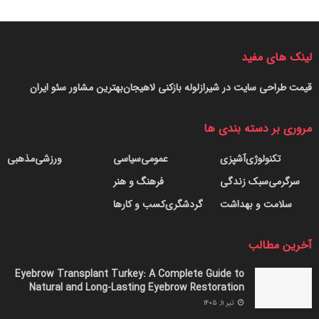
قانون ۲۰/۸۰ (پارتو): ۲۰٪ کارها ۸۰٪ نتایج را می‌سازند.
استفاده از لیست کارها (To-Do List).
لینک های مفید
تکنیک پومودورو (۲۵ دقیقه کار + ۵ دقیقه استراحت).
قیمت طراحی سایت در شیراز
لوله بازکنی لاهیجان
بهترین مشاور سئو ایران
مروری بر دسته بندی ها
پیشنهاد عملی
تکنولوژی
آشپزی
عمومی
سیاسی
ورزشی
مذهبی
هر شب قبل از خواب، ۳ اولویت اصلی فردا را مشخص کنید و فقط
سرگرمی
سبک زندگی
فرهنگ و هنر
روی آن‌ها تمرکز کنید.
سلامت و بهداشت
گردشگری
کسب و کارها
۵. شکرگزاری و مثبت‌اندیشی
آخرین مطالب
ذهن ما قدرتی شگفت‌انگیز دارد. وقتی بر داشته‌هایمان تمرکز کنیم،
Eyebrow Transplant Turkey: A Complete Guide to
حالمان بهتر می‌شود و فرصت‌های بیشتری جذب می‌کنیم.
Natural and Long-Lasting Eyebrow Restoration
تیر ۱۱, ۱۴۰۵