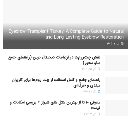
پیشنهاد عملی
روزی ۳۰ دقیقه پیاده‌روی سریع داشته باشید.
اگر وقت ندارید، تمرینات HIIT (کوتاه اما شدید) انجام
Eyebrow Transplant Turkey: A Complete Guide to Natural
and Long-Lasting Eyebrow Restoration
دهید.
تیر ۱۱, ۱۴۰۵
ورزش را به عادت لذت‌بخش تبدیل کنید نه وظیفه.
نقش چت‌روم‌ها در ارتباطات دیجیتال نوین (راهنمای جامع
سئو محور)
آذر ۲۵, ۱۴۰۴
راهنمای جامع و کامل استفاده از چت روم‌ها برای کاربران
۴. مدیریت زمان
مبتدی و حرفه‌ای
آذر ۲۲, ۱۴۰۴
زمان ارزشمندترین دارایی ماست. اگر نتوانیم آن را درست مدیریت
معرفی 10 تا از بهترین هتل های شیراز + بررسی امکانات و
کنیم، همیشه احساس عقب‌ماندگی خواهیم داشت.
قیمت
آذر ۳, ۱۴۰۴
تکنیک‌های مدیریت زمان