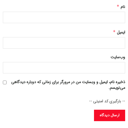
است.
نام
*
در بخشی از این نامه می‌خوانیم: «AST خطر برخوردهای احتمالی را
دست‌کم گرفته و فرض کرده ماهواره‌های غیر فعالش حتی در صورت
از دست دادن کنترل، در وضعیت مطلوب باقی می‌مانند. AST با
ایمیل
*
نادیده گرفتن ریسک جدی تعداد اشیایی که باید از برخورد با آن‌ها
اجتناب کرد، این پرسش را در اذهان عمومی ایجاد می‌کند که آیا
این شرکت واقعاً آماده مقابله با چنین خطراتی هست یا نه.»
وب‌سایت
ذخیره نام، ایمیل و وبسایت من در مرورگر برای زمانی که دوباره دیدگاهی
می‌نویسم.
-- بارگیری کد امنیتی --