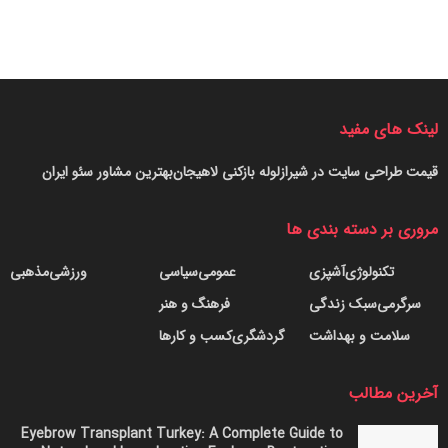
به‌مراتب بزرگ‌تر هستند و هرکدام از آن‌ها با آرایه‌ای به‌اندازه یک
زمین تنیس باز می‌شوند که همین موضوع آن‌ها را به‌شدت درخشان
و قابل‌مشاهده با چشم غیرمسلح می‌کند.
ماهوارهٔ آزمایشیBlueWalker 3 این شرکت آن‌قدر نورانی است که
لینک های مفید
به یکی از درخشان‌ترین اجرام آسمان شب تبدیل‌ و با واکنش شدید
جامعه نجوم روبه‌رو شده است.
قیمت طراحی سایت در شیراز
لوله بازکنی لاهیجان
بهترین مشاور سئو ایران
مروری بر دسته بندی ها
تکنولوژی
آشپزی
عمومی
سیاسی
ورزشی
مذهبی
سرگرمی
سبک زندگی
فرهنگ و هنر
سلامت و بهداشت
گردشگری
کسب و کارها
آخرین مطالب
Eyebrow Transplant Turkey: A Complete Guide to