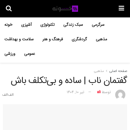
سرگرمی
سبک زندگی
تکنولوژی
آشپزی
خونه
مذهبی
گردشگری
فرهنگ و هنر
سلامت و بهداشت
عمومی
ورزشی
صفحه اصلی
مذهبی
گفتمان ناب | ساده و بی‌تکلف باش
توسط
ali
تیر ۱۰, ۱۴۰۴