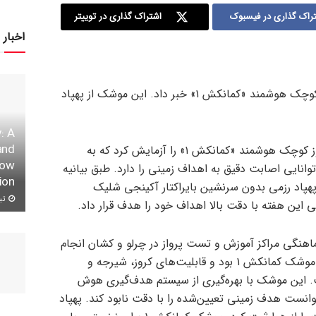
راک گذاری در فیسبوک
اشتراک گذاری در توییتر
اخبار 
شرکت بایکار از آزمایش موشک کروز کوچک هوشمند «کمانکش ۱» خبر داد. این موشک از پهپاد
: A
and
شرکت بایکار، موشک کروز کوچک هوشمند «کمانکش ۱» را آزمایش کرد که به
row
ایی اصابت دقیق به اهداف زمینی را دارد. طبق بیانیه
ion
 پهپاد رزمی بدون سرنشین بایراکتار آکینجی شلیک
تیر ۱۱,
 این هفته با دقت بالا اهداف خود را هدف قرار داد.
اهنگی مراکز آموزش و تست پرواز در چرلو و کشان انجام
شد، پهپاد بایراکتار آکینجی حامل دو موشک کمانکش ۱ بود و قابلیت‌های کروز، شیرجه و
. این موشک با بهره‌گیری از سیستم هدف‌گیری هوش
انست هدف زمینی تعیین‌شده را با دقت نابود کند. پهپاد