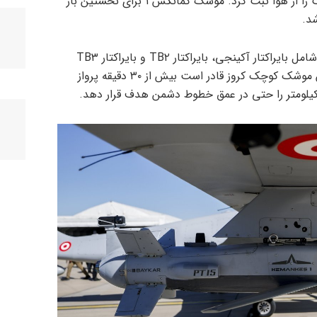
بایراکتار TB۲ نیز تصاویر لحظه اصابت را از هوا ثبت کرد. موشک کمانکش ۱ برای نخستین بار
این موشک با پهپادهای اصلی بایکار شامل بایراکتار آکینجی، بایراکتار TB۲ و بایراکتار TB۳
سازگار است. مجهز به موتور جت، این موشک کوچک کروز قادر است بیش از ۳۰ دقیقه پرواز