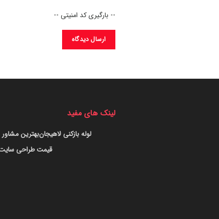
-- بارگیری کد امنیتی --
لینک های مفید
لوله بازکنی لاهیجان
بهترین مشاور س
قیمت طراحی سایت د