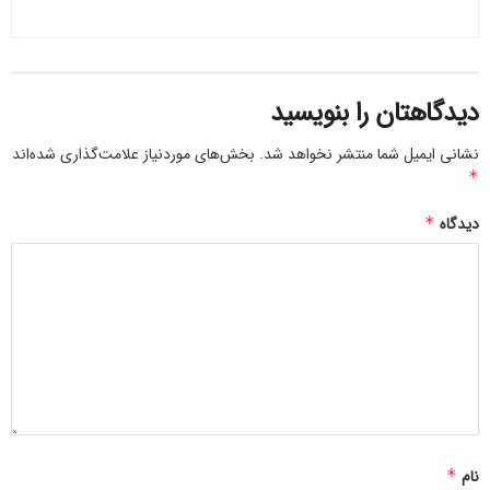
زائرانی که در مکه مکرمه حضور دارند، در سلامت کامل به سر
می‌برند و اعمالشان به‌خوبی به پایان رسیده است. بیمارانی که در
بیمارستان‌های سعودی یا در بیمارستان مرکز پزشکی حج جمعیت
دیدگاهتان را بنویسید
هلال‌احمر بستری هستند و نیاز به ادامه درمان دارند، بر اساس نظر
متخصصان، چنانچه بتوانند مسیر مکه تا ایران را تحمل کنند، با
نشانی ایمیل شما منتشر نخواهد شد.
بخش‌های موردنیاز علامت‌گذاری شده‌اند
*
نخستین پرواز به کشور بازگردانده خواهند شد تا روند درمان را در
داخل ادامه دهند.
دیدگاه
*
تیم های درمانی مرکز پزشکی حج و زیارت اکنون در شهر مدینه نیز
مستقر شده‌اند، از ۲ روز گذشته که زائران به سمت مدینه حرکت
کرده اند، خدمات پزشکی و سلامت در مدینه نیز به‌ صورت کامل در
حال ارائه است و تا واپسین لحظه در کنار زائران خواهیم بود.
با توجه به ارزیابی‌هایی که از سوی مراکز بهداشت و درمان سعودی
صورت گرفته، مرکز پزشکی حج و زیارت جمهوری اسلامی ایران رتبه
برتر را کسب کرده و مشمول دریافت لوح تقدیر عالی از سوی وزارت
بهداشت عربستان شده است.
نام
*