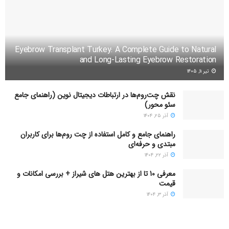
اینترنت جست‌وجویی کند. ده‌ها مدل آفتاب‌گیر سفارشی وجود دارد
که با کمک نوار چسب‌های صنعتی 3M به‌راحتی قابل نصب‌اند و
می‌توانند چهره‌ای خاص، کلاسیک و اصیل به خودرو ببخشند.
Eyebrow Transplant Turkey: A Complete Guide to Natural
۵۸۵۸
and Long-Lasting Eyebrow Restoration
تیر ۱۱, ۱۴۰۵
نقش چت‌روم‌ها در ارتباطات دیجیتال نوین (راهنمای جامع
سئو محور)
آذر ۲۵, ۱۴۰۴
راهنمای جامع و کامل استفاده از چت روم‌ها برای کاربران
مبتدی و حرفه‌ای
آذر ۲۲, ۱۴۰۴
معرفی 10 تا از بهترین هتل های شیراز + بررسی امکانات و
قیمت
آذر ۳, ۱۴۰۴