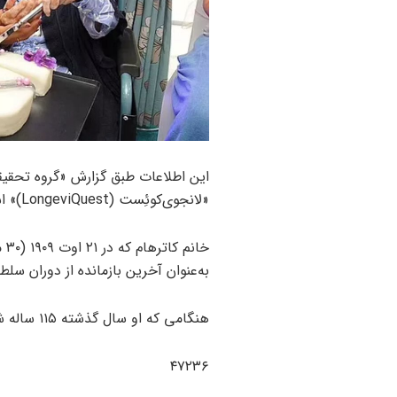
«لانجوی‌کوئِست (LongeviQuest)» است.
به‌عنوان آخرین بازمانده از دوران سل
هنگامی که او سال گذشته ۱۱۵ ساله شد، سومین فردی در بریتانیا شد که به این سن رسید.
۴٧٢٣۶