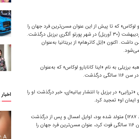
رو لوکاس» که تا پیش از این عنوان مسن‌ترین فرد جهان را
در اختیار داشت، روز چهارشنبه دهم اردیبهشت (۳۰ آوریل) در شهر پورتو آلگری برزیل درگذشت.
 مرگ ۱۱۶ سال و ۳۲۶ روز سن داشت. اکنون «اِتِل کاترهام» از بریتانیا به‌عنوان
می‌شود.
‌ برزیلی به نام «اینا کانابارو لوکاس» که به‌عنوان
ی درگذشت.
 «ترزایی» در برزیل با انتشار بیانیه‌ای، خبر درگذشت او را
اخبار 
و ایمان او» تمجید کرد.
او که در تاریخ ۸ ژوئن ۱۹۰۸ (۱۸ خرداد ۱۲۸۷) متولد شده بود، اوایل امسال و پس از درگذشت
«تومیکا لیترکا» از ژاپن که او نیز در سن ۱۱۶ سالگی فوت کرد، عنوان مسن‌ترین فرد جهان را
: A