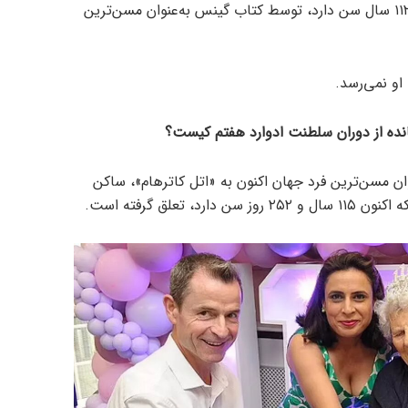
«ژوآو مارینیو نِتو» از ایالت سئارا، که ۱۱۲ سال سن دارد، توسط کتاب گینس به‌عنوان مسن‌ترین
او نمی‌رسد.
نده از دوران سلطنت ادوارد هفتم کیست؟
وان مسن‌ترین فرد جهان اکنون به «اتل کاترهام»، ساکن