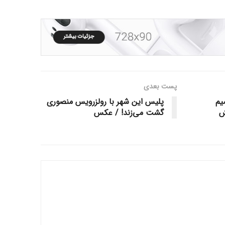
پست‌ بعدی
یم
پلیس این شهر با رولزرویس منصوری
ش
گشت می‌زند! / عکس