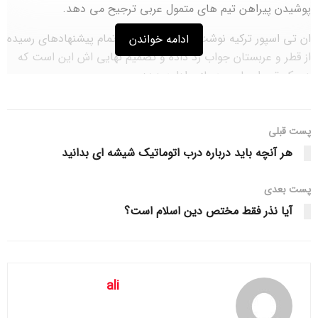
پوشیدن پیراهن تیم های متمول عربی ترجیح می دهد.
ان تی اسپور ترکیه نوشت: مهدی طارمی به تمام پیشنهادهای رسیده
ادامه خواندن
از قطر و عربستان جواب رد داده و تصمیم نهایی اش این است که
در یک تیم اروپایی به بازی ادامه دهد.
این رسانه ترک مدعی شد نگاه طارمی به بازی در فنرباغچه است.
به نوشته این رسانه ترک، طارمی پیش از این هم ثابت کرده بود در
پست قبلی
انتخاب تیم نگاه مالی ندارد و پیشرفت در اروپا را به دلارهای نفتی
هر آنچه باید درباره درب اتوماتیک شیشه ای بدانید
ترجیح می دهد.
پست‌ بعدی
سایت فوتومچ ترکیه نیز پیش از این نوشته بود طارمی از فولام،
ناتینگهام فارست انگلیس و فنرباغچه پیشنهاد دارد اما جدی‌ترین
آیا نذر فقط مختص دین اسلام است؟
پیشنهادش از غول استانبول به درخواست ژوزه مورینیو است.
مهدی طارمی که این شانس را داشت در جام جهانی باشگاه ها دل
کیوو را به دست بیاورد و در اینتر بماند، حضور در این رویداد را از
ali
دست داد و نامش در لیست فروش اینتر قرار گرفت.