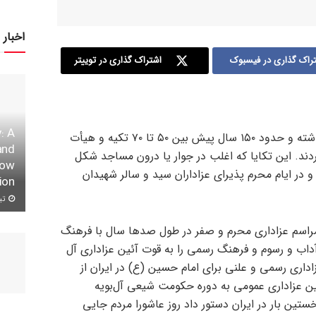
اخبار 
راک گذاری در فیسبوک
اشتراک گذاری در توییتر
: A
روضه‌خوانی از دیرباز در تهران رواج داشته و حدود ۱۵۰ سال پیش بین ۵۰ تا ۷۰ تکیه و هیأت
and
دند. این تکایا که اغلب در جوار یا درون مساجد شکل
row
و در ایام محرم پذیرای عزاداران سید و سالر شهیدان
ion
تیر ۱۱,
اسم عزاداری محرم و صفر در طول صدها سال با فرهنگ
داب و رسوم و فرهنگ رسمی را به قوت آئین عزاداری آل
اداری رسمی و علنی برای امام حسین (ع) در ایران از
ن عزاداری عمومی به دوره حکومت شیعی آل‌بویه
ستین بار در ایران دستور داد روز عاشورا مردم جایی