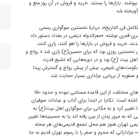
ند. بازارها را بستند. خرید و فروش در آن روز منع و
 آویخته شد.
الکامل فی التاریخ»، دربارهٔ نخستین سوگواری رسمی
ی در رویدادهای سال ۳۵۲ هجری-قمری نوشته: «معزالدوله دیلمی در بغداد دستور داد
دند، خرید و فروش در بازارها را لغو کنند، زاری کنند،
این نخستین روزی بود که برای حسین(ع) زاری شد.» رواج و
ل بیت (ع) بود و در دوره‌هایی که تشیع قدرت
حکومت‌های شیعی، بیش از پیش رواج و گسترش پیدا
 و صفویه از برپایی عزاداری بسیار حمایت شد.
تهران به عنوان پایتخت ایران در دوره‌های مختلف، از این قاعده مستثنی نبوده و حدود ۱۵۰
 ۷۰ تکیه محلی داشته است. تکایا در ابتدا برای آداب و عبادات صوفیان
ها تغییر کرد و به مکانی برای سوگواری اهل بیت(ع) به
که به مرور زمان از بین رفته اند یا به حسینیه‌ها تغییر
 قدیمی تهران هنوز هم محل تجمع قدیمی‌های هر محله
عزادارانی که محرم و صفر را با رسوم تهران قدیم به جا