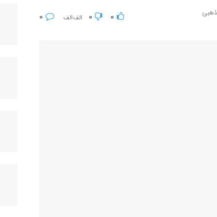
ذهبی
0
0
0