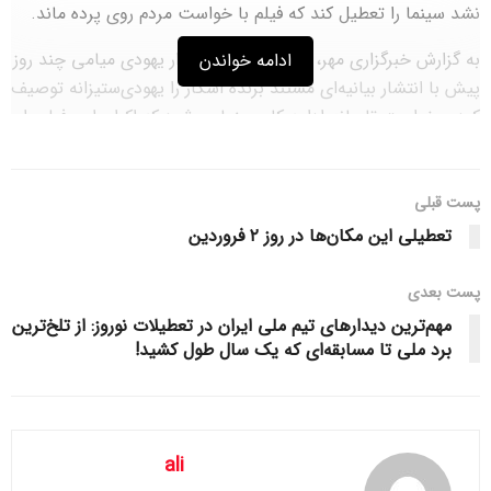
نشد سینما را تعطیل کند که فیلم با خواست مردم روی پرده ماند.
به گزارش خبرگزاری مهر، استیون ماینر شهردار یهودی میامی چند روز
ادامه خواندن
پیش با انتشار بیانیه‌ای مستند برنده اسکار را یهودی‌ستیزانه توصیف
‌کرد و خواست تا مانع ادامه کار سینمایی شود که اکران این فیلم را
شروع کرده بود، اما در جلسه کمیسیون شورای شهر که دیروز
چهارشنبه برگزار شد، ۵ نفر از ۶ عضو کمیسیون با این پیشنهاد
مخالفت کردند و شهردار مجبور شد پا پس بکشد.
پست قبلی
تعطیلی این مکان‌ها در روز ۲ فروردین
اکنون نه تنها این فیلم مستند که درباره ستم به فلسطینی‌ها از سوی
اسرائیلی‌ها است روی پرده مانده، که شهردار مجبور شد پیشنهاد
پست‌ بعدی
خاتمه اجاره و حذف حمایت مالی از سینمای مستقل «اُ سینما» را
مهم‌ترین دیدارهای تیم ملی ایران در تعطیلات نوروز: از تلخ‌ترین
پس بگیرد.
برد ملی تا مسابقه‌ای که یک سال طول کشید!
ماینر همچنین گفت پس از این برای تشویق این سینما به نمایش
فیلم‌هایی که دیدگاه عادلانه‌تر و متعادل‌تری داشته باشند، حمایت
خواهد کرد.
ali
«سرزمین دیگری نیست» که بین سال‌های ۲۰۱۹ تا ۲۰۲۳ فیلمبرداری