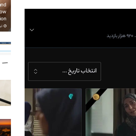
and
row
ion
تیر ۱۱,