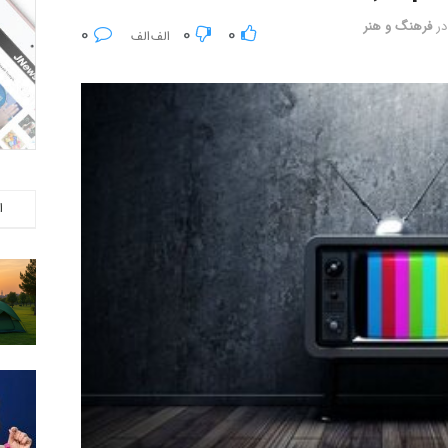
در
فرهنگ و هنر
0
0
0
ا