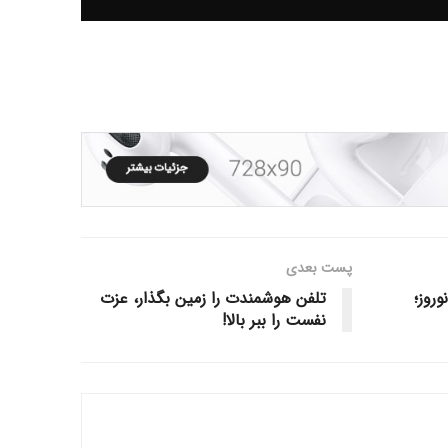
پست‌ بعدی
روز؛
تلفن هوشمندت را زمین بگذار، عزت
نفست را ببر بالا!