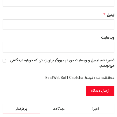
ایمیل
*
وب‌سایت
ذخیره نام، ایمیل و وبسایت من در مرورگر برای زمانی که دوباره دیدگاهی
می‌نویسم.
محافظت شده توسط BestWebSoft Captcha
ملائکه می‌گویند: شما چه طایفه‏ای هستید؟ از امت کدام پیغمبرید؟
اخیرا
دیدگاه‌ها
پرطرفدار
آنها پاسخ می‌دهند: ما از امت محمد«صلّی‌اللَّه‌علیه‌وآله‌وسلّم»