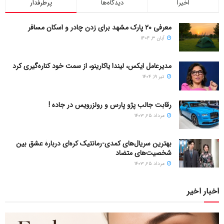
اخیرا
دیدگاه‌ها
پرطرفدار
معرفی ۲۰ پارک مشهد برای زدن چادر و اسکان مسافر
آبان ۳, ۱۴۰۴
مدیرعامل ایکس، لیندا یاکارینو، از سمت خود کناره‌گیری کرد
تیر ۱۹, ۱۴۰۴
رقابت جالب پژو پارس و رولزرویس در جاده !
سامانه‌های تغذیه دینامیک خودرو از بستر جاده بسته به نوع
مرداد ۲۵, ۱۴۰۳
فناوری به‌کاررفته، در سه دسته کلی طبقه‌بندی می‌شوند:
بهترین سریال‌های کمدی-رمانتیک کره‌ای دربارۀ عشق بین
انتقال القایی (Inductive Power Transfer –
شخصیت‌های متضاد
IPT)
مرداد ۲۵, ۱۴۰۳
در این فناوری جاده‌های شارژ دهنده، مجموعه‌ای از کویل‌های اولیه
اخبار اخیر
در لایه‌های زیرین جاده تعبیه می‌شوند. با عبور جریان متناوب (AC)
از این کویل‌ها، میدان مغناطیسی نوسانی تولید می‌گردد. کویل‌های