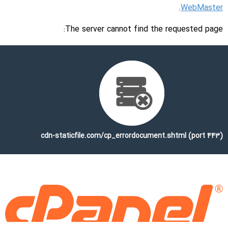
کره جنوبی OLEV (Online Electric Vehicle): دانشگاه KAIST کره
.
WebMaster
جنوبی با توسعه سیستم Online Electric Vehicle (OLEV) یکی از
The server cannot find the requested page:
پیش‌گامان تحقیق‌وتوسعه فناوری شارژ دینامیک به شمار می‌رود. در
این سامانه، سیم‌پیچ‌هایی در مسیر حرکت اتوبوس‌های برقی نصب
شده‌اند که با فعال‌سازی لحظه‌ای، توان الکتریکی را از طریق روش
القایی به خودرو منتقل می‌کنند. در پروژه‌های آزمایشی اجراشده در
شهرهای گویمی و سئول، بازده انرژی و میزان تداخل مغناطیسی
سیستم به‌صورت دقیق اندازه‌گیری و بهینه‌سازی شده است. ویژگی
بارز این سیستم، کنترل لحظه‌ای شدت و فرکانس میدان مغناطیسی
بر اساس موقعیت و سرعت خودرو است.
cdn-staticfile.com/cp_errordocument.shtml (port 443)
مزایا و چالش‌های پیاده‌سازی جاده‌های
انرژی‌زا