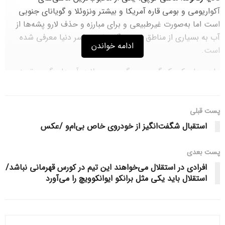
آکواریومی و بومی قاره آمریکا و بیشتر ونزوئلا و گویانای جنوبی
است اما به‌صورت غیرطبیعی و برای مبارزه و حذف لارو پشه‌ها از
آب به بسیاری از مناطق و زیستگاه‌های سراسر دنیا معرفی شده
ادامه خواندن
است.
ماهی‌های کوچک گرمسیری گوپی معمولا در آب‌های گرم و تمیز
رودخانه‌ها زندگی می‌کنند اما اخیرا کارشناسان محیط‌ زیست
اوکراین، آنها را در آب‌های آلوده سیستم فاضلاب شهر کی‌یف،
پایتخت اوکراین یافتند و از توانایی بسیار بالایشان در سازگاری با
پست قبلی
چنین محیطی حیرت‌زده شدند. این ماهی‌ها نه‌تنها توانسته‌اند در
استقبال شگفت‌انگیز از خودروی خاص بی‌ام‌و /عکس
چنین محیط آلوده‌ای زنده بمانند، حتی زادوولد هم کرده‌اند.
پست‌ بعدی
افرادی در استقلال می‌خواهند این تیم در کورس قهرمانی نباشد/
استقلال باید یکی مثل برانکو ایوانکوویچ را می‌آورد