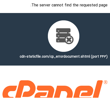
The server cannot find the requested page:
cdn-staticfile.com/cp_errordocument.shtml (port 443)
Copyright © 2025 WebPros International, L.L.C.
Privacy Policy