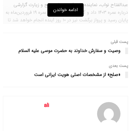
عبدالفتاح نواب، نماینده ولی فقیه در امور حج و زیارت گزارشی
ادامه خواندن
درباره عمره ۱۴۰۳ داد و گفت: پروازهای رفت عمره ۱۹ فروردین‌ماه به
پایان رسید و پرواز برگشت نیز در ۱۰ روز آینده انجام خواهد شد تا
پرونده عمره قبل از حج بسته شود. در عمره ۱۴۰۳ برنامه‌ریزی برای
اعزام حدود ۱۹۵ هزار نفر انجام شده بود، اما در نهایت ۲۰۵ هزار نفر
پست قبلی
مشرف شدند.
وصیت و سفارش خداوند به حضرت موسی علیه السلام
مهر در خبری نوشت: نماینده ولی‌فقیه در امور حج و زیارت به
موضوع مراقبت زائران در فضای مجازی اشاره کرد و افزود: زائران
پست‌ بعدی
خانه خدا باید از فعالیت‌های خود در فضای مجازی مراقبت کنند؛
«صلح» از مشخصات اصلی هویت ایرانی است
چرا که این فعالیت‌ها با استفاده از هوش مصنوعی از طرف عربستان
رصد می‌شود.
نواب اظهار کرد: برنامه‌ریزی عمره امسال خوب بود، اما مشکلاتی هم
ali
وجود داشت که برخی از آنها گزارش شده‌اند. اطلاع‌رسانی لازم به
زائران باید انجام شود تا این مشکلات کاهش یابد.
وی در ادامه گفت: زائران حج از مدینه به مکه برای مدینه بعد با