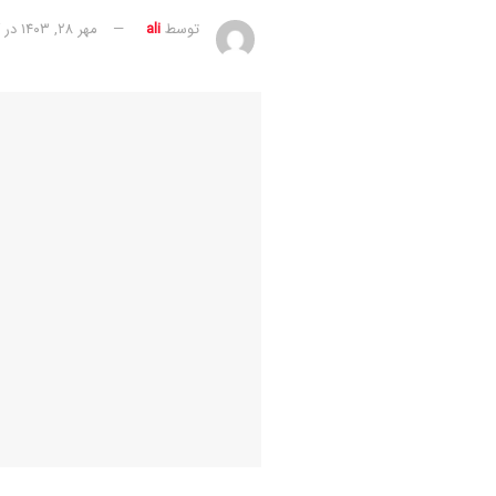
توسط
ali
مهر ۲۸, ۱۴۰۳
در
گ