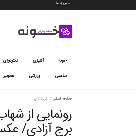
تماس با ما
خونه
آشپزی
تکنولوژی
مذهبی
ورزشی
عمومی
صفحه اصلی
گردشگری
برج آزادی/ عک