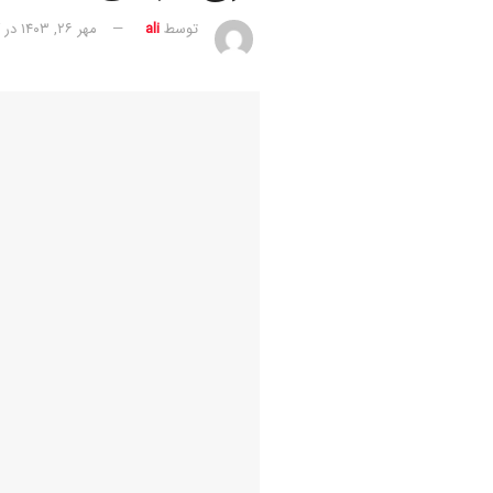
توسط
ali
مهر ۲۶, ۱۴۰۳
در
گ