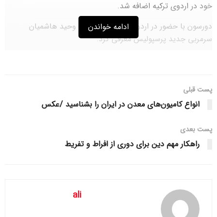
خود در اردوی ترکیه اضافه شد.
دورسون با حضور در اردوی ارزروم، خود را به وحید هاشمیان
ادامه خواندن
سرمربی جدید پرسپولیس معرفی کرد.
251256
پست قبلی
انواع کامیون‌های معدن در ایران را بشناسید /عکس
پست‌ بعدی
راهکار مهم دین برای دوری از افراط و تفریط
ali