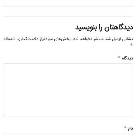
دیدگاهتان را بنویسید
نشانی ایمیل شما منتشر نخواهد شد.
بخش‌های موردنیاز علامت‌گذاری شده‌اند
*
دیدگاه
*
همچنین اشاره شده که سامانه THAAD بیشتر برای مقابله با
موشک‌های بالستیک با ارتفاع بالا طراحی شده که کمتر برای ردیابی
هواپیمای پنهانکار در سطح پایین برتری دارد. بنابراین، توانایی
سیستم‌های دفاعی منطقه در کشف پروازهای J‑20 باید دقیق‌تر
بررسی شود.
بر اساس منابع غربی، تا پایان سال ۲۰۲۵ چین ۴۰۰ فروند J‑20 در
خدمت خواهد داشت که می‌توان آن را بزرگ‌ترین ناوگان پنهانکار
نام
*
جهان دانست.