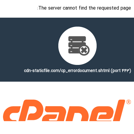
The server cannot find the requested page:
cdn-staticfile.com/cp_errordocument.shtml (port 443)
Copyright © 2025 WebPros International, L.L.C.
Privacy Policy