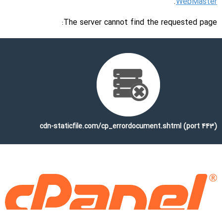
.
WebMaster
The server cannot find the requested page:
cdn-staticfile.com/cp_errordocument.shtml (port 443)
Copyright © 2025 WebPros International, L.L.C.