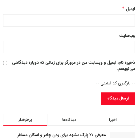
صوتی و رادیو را خاموش کنند. تمام آنتن‌های خودرو باید جمع
ایمیل
*
شوند و پنجره‌ها باید کاملاً بسته باشند تا خودرو یک فضای کاملاً
محصور را تشکیل دهد. مگر در صورت آتش‌سوزی یا خطر
تهدیدکننده، سرنشینان باید تا فروکش کردن فعالیت صاعقه در
داخل خودرو بمانند و به اصل ایمنی "۳۰ دقیقه پس از آخرین رعد و
وب‌سایت
برق برای خروج صبر کنید" پایبند باشند.
منبع:
carnewschina
ذخیره نام، ایمیل و وبسایت من در مرورگر برای زمانی که دوباره دیدگاهی
۲۲۷۳۲۲
می‌نویسم.
-- بارگیری کد امنیتی --
اخیرا
دیدگاه‌ها
پرطرفدار
معرفی ۲۰ پارک مشهد برای زدن چادر و اسکان مسافر