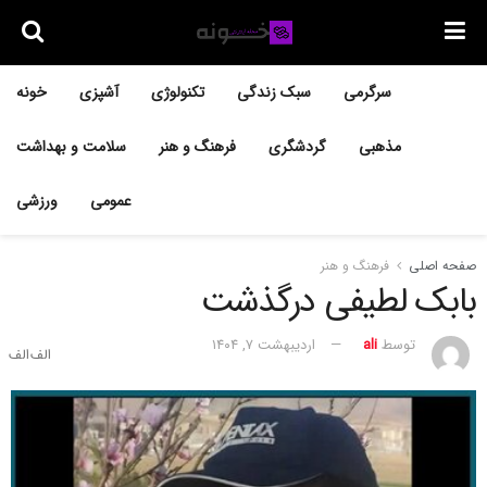
سرگرمی
سبک زندگی
تکنولوژی
آشپزی
خونه
مذهبی
گردشگری
فرهنگ و هنر
سلامت و بهداشت
عمومی
ورزشی
صفحه اصلی
فرهنگ و هنر
بابک لطیفی درگذشت
توسط
ali
اردیبهشت ۷, ۱۴۰۴