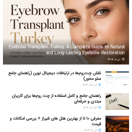
بسیاری از مصالح به کار رفته می‌توانند دوباره به طبیعت بازگردند.
این رویکرد به کاهش زباله‌های ساختمانی و اثرات زیست‌محیطی
کمک می‌کند و با در نظر داشتن ذات جداسازی و بازیافت در آینده
طراحی شده است.
Eyebrow Transplant Turkey: A Complete Guide to Natural
and Long-Lasting Eyebrow Restoration
تیر ۱۱, ۱۴۰۵
نقش چت‌روم‌ها در ارتباطات دیجیتال نوین (راهنمای جامع
سئو محور)
آذر ۲۵, ۱۴۰۴
راهنمای جامع و کامل استفاده از چت روم‌ها برای کاربران
مبتدی و حرفه‌ای
آذر ۲۲, ۱۴۰۴
هرچند که هنوز زمان زیادی تا رواج محله‌هایی با خانه‌های چاپی
معرفی 10 تا از بهترین هتل های شیراز + بررسی امکانات و
قیمت
خاک پایه باقی مانده، اما به نظر می‌رسد که گام ابتدایی بزرگی در
آذر ۳, ۱۴۰۴