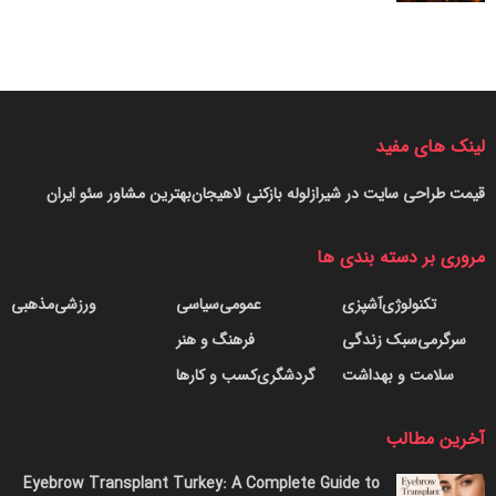
این راستا برداشته شده و طبق اعلام شرکت Lib Work، پیش
سفارش این خانه‌ها از ماه آگوست آغاز خواهد شد. بدین ترتیب
انتظار می‌رود که در آینده‌ای نه چندان دور، استفاده از چنین
خانه‌های دوستدار محیط زیست، رواج بیشتری یافته و این اقدام
ارزشمندی در راستای کاهش اثرات زیست‌محیطی ساختمان سازی
برروی کره زمین خواهد بود.
لینک های مفید
منبع:
popsci
قیمت طراحی سایت در شیراز
لوله بازکنی لاهیجان
بهترین مشاور سئو ایران
۵۸۳۲۱
مروری بر دسته بندی ها
تکنولوژی
آشپزی
عمومی
سیاسی
ورزشی
مذهبی
سرگرمی
سبک زندگی
فرهنگ و هنر
سلامت و بهداشت
گردشگری
کسب و کارها
آخرین مطالب
Eyebrow Transplant Turkey: A Complete Guide to