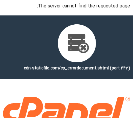
The server cannot find the requested page:
cdn-staticfile.com/cp_errordocument.shtml (port 443)
Copyright © 2025 WebPros International, L.L.C.
Privacy Policy