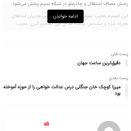
پخش مصاف استقلال و چادرملو در شبکه نسیم پخش می‌شود.
این تصمیم عجیب مسئولان مربوطه با اعتراض مدیران استقلال
ادامه خواندن
همراه شده و مشخص نیست مبنای این تصمیم گیری عجیب
چیست.
در گذشته و طبق روال همیشگی استدلال متولیان امر این بوده که
مصافی که در ورزشگاه آزادی برگزار می‌شود، به دلیل وجود
پست قبلی
دوربین‌های Full HD، از شبکه سه سیما پخش خواهد شد.
دقیق‌ترین ساعت جهان
حالا پرسش این است که چرا این رویه همیشگی و قانون نانوشته
پست‌ بعدی
برای استقلال تغییر کرده است؟ صرف اینکه مصاف فردای استقلال و
چادرملو در پایین و بالای جدول تاثیرگذار نیست، این مجوز را
میرزا کوچک خان جنگلی درس عدالت خواهی را از حوزه آموخته
بود
می‌دهد که حق میلیون‌ها هوادار استقلال را تضییع کنیم؟ آیا این کار
توهین به هواداران میلیونی استقلال نیست؟
اینکه بازی استقلال بدون VAR برگزار می‌شود هم ظاهرا در راستای
همین نگاه است وگرنه چه دلیلی دارد این دستگاه از ورزشگاه آزادی
ali
خارج شود؟