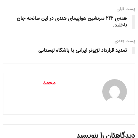
چندلایه دشمن را دچار اختلال کردند؛ به گونه‌ای که سامانه‌های
پست قبلی
پدافندی این رژیم، به اشتباه یکدیگر را هدف قرار دادند.
همه‌ی ۲۴۲ سرنشین هواپیمای هندی در این سانحه جان
باختند.
ابتکارات و توانمندی‌های به کار گرفته شده در این عملیات، باوجود
حمایت همه‌جانبه آمریکا و قدرت‌های غربی و در اختیار داشتن
پست‌ بعدی
پیشرفته‌ترین فناوری‌های دفاعی، منجر به اصابت موفق و حداکثری
تمدید قرارداد لژیونر ایرانی با باشگاه لهستانی
موشک‌ها به اهداف تعیین شده در سرزمین‌های اشغالی شد.
امروز شاهد تحقق وعده‌های صادق شهیدان باقری، سلامی و
حاجی‌زاده هستیم که بارها اعلام کرده بودند وعده صادق ۳ و
عملیات‌های آینده بسیار کوبنده‌تر، سخت‌تر، دقیق‌تر و مخرب‌تر از
محمد
عملیات‌های پیشین خواهد بود. این عملیات همچنین نشان داد که
محاسبات و برآوردهای دشمن متوهم صهیونی و آمریکایی نسبت
به ایران اسلامی کاملاً نادرست بوده و اکنون باید منتظر فروپاشی
رژیم اشغالگر صهیونی باشیم.
حامیان این رژیم جنایتکار نیز بدانند که عملیات‌های مؤثر، هدفمند و
کوبنده علیه اهداف حیاتی این رژیم جعلی تا نابودی کامل آن ادامه
دیدگاهتان را بنویسید