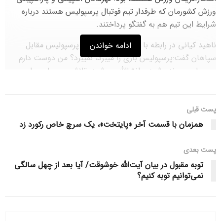
ورزش کشورمان که طرفدار تیم فوتبال پرسپولیس هستند درباره
شرایط این تیم هم به گفتگو پرداختند.
ناهید کیانی در رابطه با دیدار حساس امروز پرسپولیس مقابل
ادامه خواندن
سپاهان گفت:پرسپولیس بازی را میبرد، نمیبرد؟ من دوست دارم
پرسپولیس برنده شود و انشاالله می‌شود. تلاش پرسپولیس این
است تا قهرمان شود ولی بعید می‌دانم.
ساره جوانمردی هم در حمایت از تیمش گفت:من هم دعا می‌کنم
پست قبلی
پرسپولیس امروز برنده شود و هنوز امیدواریم که این اتفاق رخ
همزمان با قسمت آخر «پایتخت»، یک سرچ خاص رکورد زد
دهد.
پست‌ بعدی
پیمان یوسفی که گویا انتظار پرسپولیسی بودن هر دو مهمان برنامه
را نداشت افزود:ما یک آقا فرهاد داریم در پشت صحنه که خدا
توبه مقبول در بیان آیت‌الله خوشوقت/ آیا بعد از چهل سالگی
نمی‌توانیم توبه کنیم؟
انشاالله سالم نگهش دارد، الان یک ایست ناقص می‌کند. اسرائیل….
می‌گویم اسرائیل! استقلال امسال این فرهاد را خون به جگرش کرده
است. آقای استقلال به خدا همینجوری گفتم، استقلال با اسرائیل
هیچ نسبتی ندارد.اسرائیل همه را خوب به جگر کرده است اما