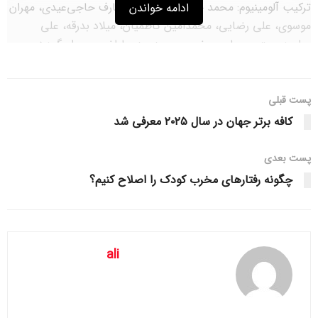
ترکیب آلومینیوم: محمد خلیفه، امیر نوری، عارف حاجی‌عیدی، مهران
ادامه خواندن
موسوی، علی رضایی، محمدامین کاظمیان، میلاد بدرقه، علی
وطن‌دوست، رحمان جعفری، محمدمهدی لطفی و بهرام گودرزی
ترکیب سپاهان: پیام نیازمند، محمد دانشگر، وحدت حنانوف،
حسین گودرزی، میلاد زکی‌پور، آریا یوسفی، سیدمحمد کریمی،
پست قبلی
استیون انزونزی، رضا شکاری، جواد آقایی‌پور، کاوه رضایی
کافه‌ برتر جهان در سال ۲۰۲۵ معرفی شد
گل: محمد کریمی در دقیقه 93 برای سپاهان (پنالتی) و کاظمیان در
دقیقه 103 برای آلومینیوم (پنالتی)
پست‌ بعدی
چگونه رفتارهای مخرب کودک را اصلاح کنیم؟
کارت زرد: وحدت حنانوف و رضا شکاری از سپاهان و شروین بزرگ از
آلومینیوم
کارت قرمز: –
ali
257 251