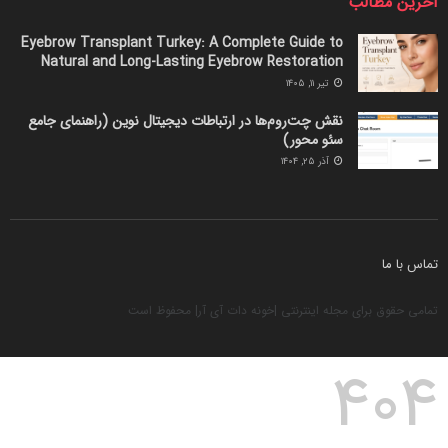
آخرین مطالب
Eyebrow Transplant Turkey: A Complete Guide to
Natural and Long-Lasting Eyebrow Restoration
تیر ۱۱, ۱۴۰۵
نقش چت‌روم‌ها در ارتباطات دیجیتال نوین (راهنمای جامع
سئو محور)
آذر ۲۵, ۱۴۰۴
تماس با ما
تمامی حقوق برای مجله اینترنتی |خونه دات آی آر| محفوظ است
404