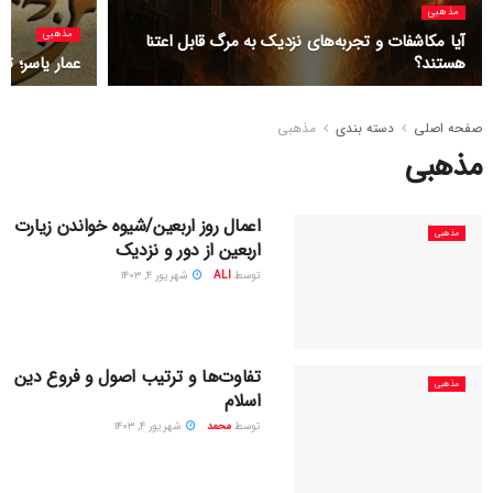
مذهبی
مذهبی
آیا مکاشفات و تجربه‌های نزدیک به مرگ قابل اعتنا
هستند؟
عمار یاسر؛ تج
صفحه اصلی
دسته بندی
مذهبی
مذهبی
اعمال روز اربعین/شیوه خواندن زیارت
مذهبی
اربعین از دور و نزدیک
توسط
ALI
شهریور ۴, ۱۴۰۳
تفاوت‌ها و ترتیب اصول و فروع دین
مذهبی
اسلام
توسط
محمد
شهریور ۴, ۱۴۰۳