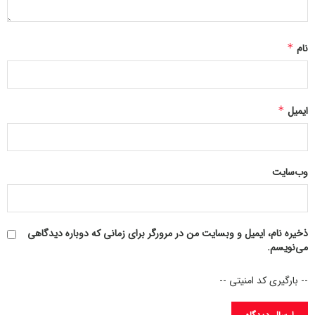
تیم ملی والیبال ایران در پایان هفته دوم با چهار برد مقابل اوکراین،
صربستان، آرژانتین و هلند و کسب ۱۲ امتیاز در جایگاه دهم جدول
نام
*
لیگ ملت ها قرار گرفت.
253 258
ایمیل
*
وب‌سایت
ذخیره نام، ایمیل و وبسایت من در مرورگر برای زمانی که دوباره دیدگاهی
می‌نویسم.
-- بارگیری کد امنیتی --