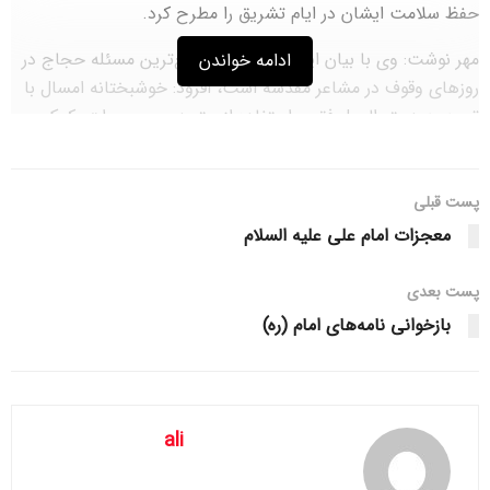
حفظ سلامت ایشان در ایام تشریق را مطرح کرد.
مهر نوشت: وی با بیان اینکه گرمازدگی شایع‌ترین مسئله حجاج در
ادامه خواندن
روزهای وقوف در مشاعر مقدسه است، افزود: خوشبختانه امسال با
توجه به دستورالعمل فقهی استفاده از چتر در رمی جمرات، کمک
شایانی به حجاج می‌شود تا ان شاءالله شاهد گرمازدگی مانند
سال‌های گذشته نباشیم.
پست قبلی
مرعشی با بیان اینکه گرمازدگی درجات مختلف دارد، پیشگیری را
معجزات امام علی علیه السلام
روشی مؤثرتر دانست و اظهار کرد: اگر افراد دچار گرمازدگی شوند
درمان‌ها طولانی‌تر خواهد شد و طبیعتاً تا حدی زائرین آزرده
پست‌ بعدی
می‌شوند.
بازخوانی نامه‌های امام (ره)
وی به زائران توصیه کرد که مدام از مایعات استفاده کنند، از عبور و
مرور غیرضروری به ویژه در ساعات اوج گرما خودداری کنند و در
زمان عبور و مرور هم از چتر استفاده نمایند.
ali
رئیس مرکز پزشکی حج و زیارت گفت: در مقایسه با مدت مشابه
سال گذشته اگرچه تعداد مراجع زائرین به درمانگاه‌ها افزایش پیدا